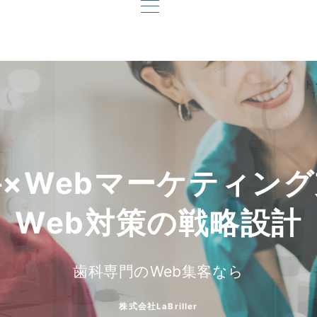
ト
T
×Webマーケティン
×Webマーケティン
集患できる仕組み作り
集患できる仕組み作り
歯科に特化したWeb対
歯科に特化したWeb対
Web対策の戦略設計
Web対策の戦略設計
歯科専門のWeb集客なら
歯科専門のWeb集客なら
歯科専門のWeb集客なら
歯科専門のWeb集客なら
株式会社LaBriller
株式会社LaBriller
株式会社LaBriller
株式会社LaBriller