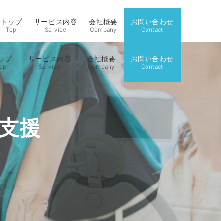
トップ
サービス内容
会社概要
お問い合わせ
Top
Service
Company
Contact
ップ
サービス内容
会社概要
お問い合わせ
op
Service
Company
Contact
グ支援
グ支援
策
策